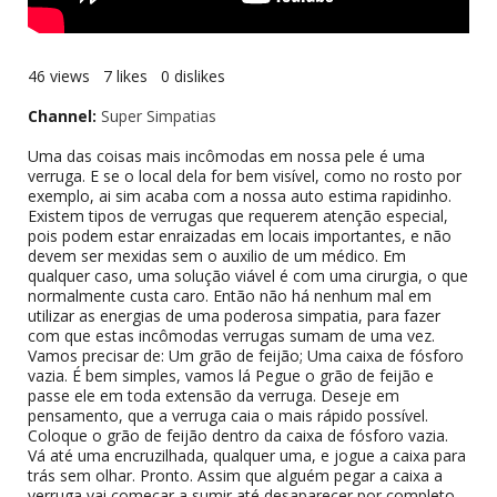
46 views 7 likes 0 dislikes
Channel:
Super Simpatias
Uma das coisas mais incômodas em nossa pele é uma
verruga. E se o local dela for bem visível, como no rosto por
exemplo, ai sim acaba com a nossa auto estima rapidinho.
Existem tipos de verrugas que requerem atenção especial,
pois podem estar enraizadas em locais importantes, e não
devem ser mexidas sem o auxilio de um médico. Em
qualquer caso, uma solução viável é com uma cirurgia, o que
normalmente custa caro. Então não há nenhum mal em
utilizar as energias de uma poderosa simpatia, para fazer
com que estas incômodas verrugas sumam de uma vez.
Vamos precisar de: Um grão de feijão; Uma caixa de fósforo
vazia. É bem simples, vamos lá Pegue o grão de feijão e
passe ele em toda extensão da verruga. Deseje em
pensamento, que a verruga caia o mais rápido possível.
Coloque o grão de feijão dentro da caixa de fósforo vazia.
Vá até uma encruzilhada, qualquer uma, e jogue a caixa para
trás sem olhar. Pronto. Assim que alguém pegar a caixa a
verruga vai começar a sumir até desaparecer por completo.