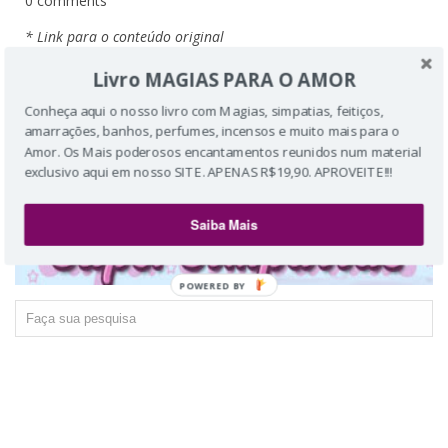
0 comments
* Link para o conteúdo original
Compartilhar
Livro MAGIAS PARA O AMOR
0 comentários
Conheça aqui o nosso livro com Magias, simpatias, feitiços,
Postar um comentário
amarrações, banhos, perfumes, incensos e muito mais para o
Amor. Os Mais poderosos encantamentos reunidos num material
exclusivo aqui em nosso SITE. APENAS R$19,90. APROVEITE!!!
‹
Página inicial
›
Ver versão para a web
Saiba Mais
POWERED BY