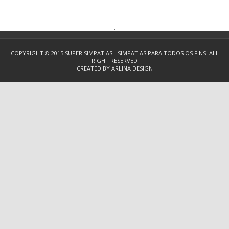
.
COPYRIGHT © 2015
SUPER SIMPATIAS - SIMPATIAS PARA TODOS OS FINS.
ALL
RIGHT RESERVED
CREATED BY
ARLINA DESIGN