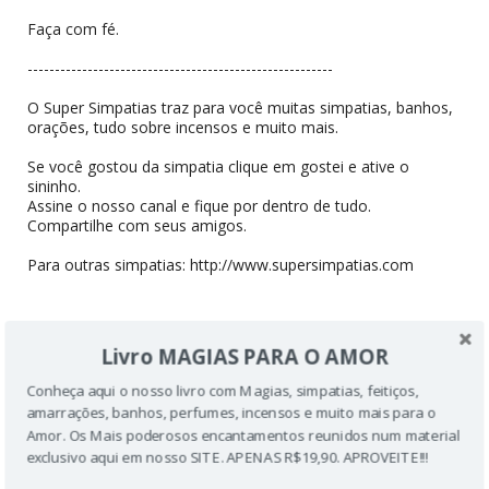
Faça com fé.
--------------------------------------------------------
O Super Simpatias traz para você muitas simpatias, banhos,
orações, tudo sobre incensos e muito mais.
Se você gostou da simpatia clique em gostei e ative o
sininho.
Assine o nosso canal e fique por dentro de tudo.
Compartilhe com seus amigos.
Para outras simpatias: http://www.supersimpatias.com
Já conhece nosso livro? LIVRO MAGIAS PARA O AMOR COM
Livro MAGIAS PARA O AMOR
DESCONTO ESPECIAL. VEJA:
http://livros.supersimpatias.com/produto/livro-magias-para-
Conheça aqui o nosso livro com Magias, simpatias, feitiços,
o-amor/
amarrações, banhos, perfumes, incensos e muito mais para o
Amor. Os Mais poderosos encantamentos reunidos num material
#supersimpatias #engravidardegemeos
exclusivo aqui em nosso SITE. APENAS R$19,90. APROVEITE!!!
#simpatiaparaengravidar #gravidez #gemeos