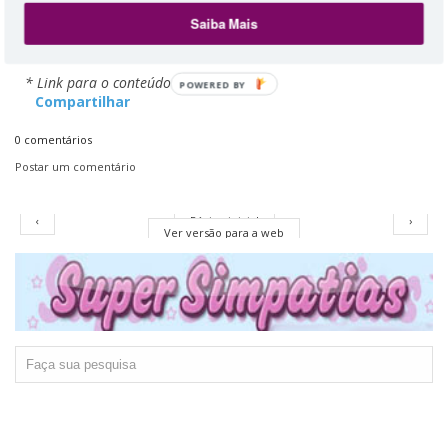
Video length:
2:56
Saiba Mais
Category:
People & Blogs
35 comments
* Link para o conteúdo original
POWERED BY
Compartilhar
0 comentários
Postar um comentário
‹
Página inicial
›
Ver versão para a web