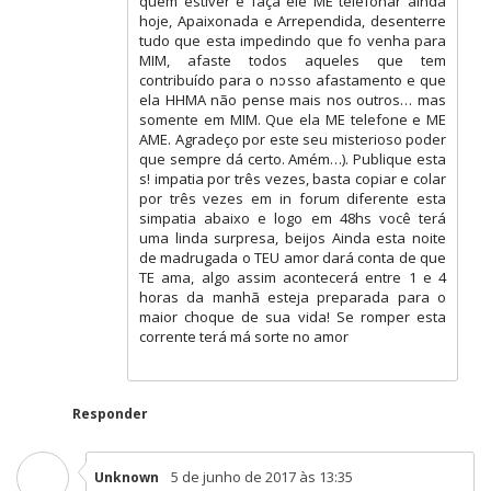
quem estiver e faça ele ME telefonar ainda
hoje, Apaixonada e Arrependida, desenterre
tudo que esta impedindo que fo venha para
MIM, afaste todos aqueles que tem
contribuído para o nosso afastamento e que
ela HHMA não pense mais nos outros… mas
somente em MIM. Que ela ME telefone e ME
AME. Agradeço por este seu misterioso poder
que sempre dá certo. Amém…). Publique esta
s! impatia por três vezes, basta copiar e colar
por três vezes em in forum diferente esta
simpatia abaixo e logo em 48hs você terá
uma linda surpresa, beijos Ainda esta noite
de madrugada o TEU amor dará conta de que
TE ama, algo assim acontecerá entre 1 e 4
horas da manhã esteja preparada para o
maior choque de sua vida! Se romper esta
corrente terá má sorte no amor
Responder
5 de junho de 2017 às 13:35
Unknown