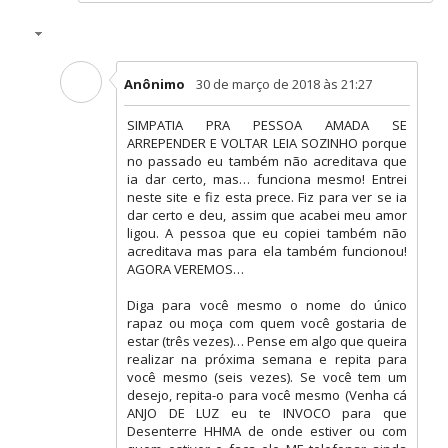
Anônimo
30 de março de 2018 às 21:27
SIMPATIA PRA PESSOA AMADA SE
ARREPENDER E VOLTAR LEIA SOZINHO porque
no passado eu também não acreditava que
ia dar certo, mas… funciona mesmo! Entrei
neste site e fiz esta prece. Fiz para ver se ia
dar certo e deu, assim que acabei meu amor
ligou. A pessoa que eu copiei também não
acreditava mas para ela também funcionou!
AGORA VEREMOS…
Diga para você mesmo o nome do único
rapaz ou moça com quem você gostaria de
estar (três vezes)… Pense em algo que queira
realizar na próxima semana e repita para
você mesmo (seis vezes). Se você tem um
desejo, repita-o para você mesmo (Venha cá
ANJO DE LUZ eu te INVOCO para que
Desenterre HHMA de onde estiver ou com