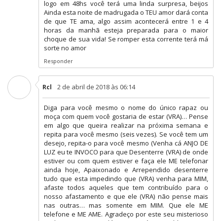
logo em 48hs você terá uma linda surpresa, beijos
Ainda esta noite de madrugada o TEU amor dará conta
de que TE ama, algo assim acontecerá entre 1 e 4
horas da manhã esteja preparada para o maior
choque de sua vida! Se romper esta corrente terá má
sorte no amor
Responder
2 de abril de 2018 às 06:14
Rcl
Diga para você mesmo o nome do único rapaz ou
moça com quem você gostaria de estar (VRA)… Pense
em algo que queira realizar na próxima semana e
repita para você mesmo (seis vezes). Se você tem um
desejo, repita-o para você mesmo (Venha cá ANJO DE
LUZ eu te INVOCO para que Desenterre (VRA) de onde
estiver ou com quem estiver e faça ele ME telefonar
ainda hoje, Apaixonado e Arrependido desenterre
tudo que esta impedindo que (VRA) venha para MIM,
afaste todos aqueles que tem contribuído para o
nosso afastamento e que ele (VRA) não pense mais
nas outras… mas somente em MIM. Que ele ME
telefone e ME AME. Agradeço por este seu misterioso