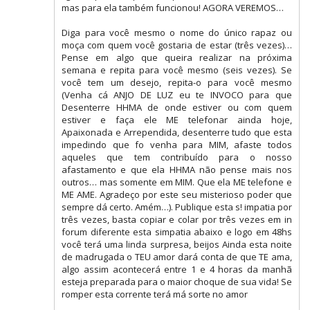
mas para ela também funcionou! AGORA VEREMOS…
Diga para você mesmo o nome do único rapaz ou
moça com quem você gostaria de estar (três vezes)…
Pense em algo que queira realizar na próxima
semana e repita para você mesmo (seis vezes). Se
você tem um desejo, repita-o para você mesmo
(Venha cá ANJO DE LUZ eu te INVOCO para que
Desenterre HHMA de onde estiver ou com quem
estiver e faça ele ME telefonar ainda hoje,
Apaixonada e Arrependida, desenterre tudo que esta
impedindo que fo venha para MIM, afaste todos
aqueles que tem contribuído para o nosso
afastamento e que ela HHMA não pense mais nos
outros… mas somente em MIM. Que ela ME telefone e
ME AME. Agradeço por este seu misterioso poder que
sempre dá certo. Amém…). Publique esta s! impatia por
três vezes, basta copiar e colar por três vezes em in
forum diferente esta simpatia abaixo e logo em 48hs
você terá uma linda surpresa, beijos Ainda esta noite
de madrugada o TEU amor dará conta de que TE ama,
algo assim acontecerá entre 1 e 4 horas da manhã
esteja preparada para o maior choque de sua vida! Se
romper esta corrente terá má sorte no amor