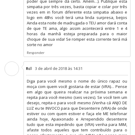
poder que sempre dá certo. Amém…). Publique esta
simpatia por três vezes, basta copiar e colar por três
vezes em in forum diferente esta simpatia abaixo e
logo em 48hs você terá uma linda surpresa, beijos
Ainda esta noite de madrugada o TEU amor dará conta
de que TE ama, algo assim acontecerá entre 1 e 4
horas da manhã esteja preparada para o maior
choque de sua vida! Se romper esta corrente terá má
sorte no amor
Responder
3 de abril de 2018 às 14:31
Rcl
Diga para você mesmo o nome do único rapaz ou
moça com quem você gostaria de estar (VRA)… Pense
em algo que queira realizar na próxima semana e
repita para você mesmo (seis vezes). Se você tem um
desejo, repita-o para você mesmo (Venha cá ANJO DE
LUZ eu te INVOCO para que Desenterre (VRA) de onde
estiver ou com quem estiver e faça ele ME telefonar
ainda hoje, Apaixonado e Arrependido desenterre
tudo que esta impedindo que (VRA) venha para MIM,
afaste todos aqueles que tem contribuído para o