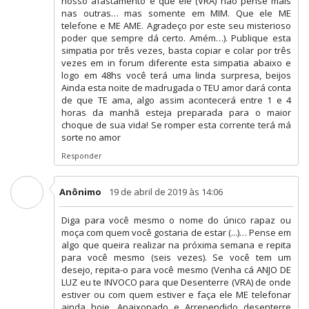
nosso afastamento e que ele (VRA) não pense mais
nas outras… mas somente em MIM. Que ele ME
telefone e ME AME. Agradeço por este seu misterioso
poder que sempre dá certo. Amém…). Publique esta
simpatia por três vezes, basta copiar e colar por três
vezes em in forum diferente esta simpatia abaixo e
logo em 48hs você terá uma linda surpresa, beijos
Ainda esta noite de madrugada o TEU amor dará conta
de que TE ama, algo assim acontecerá entre 1 e 4
horas da manhã esteja preparada para o maior
choque de sua vida! Se romper esta corrente terá má
sorte no amor
Responder
Anônimo
19 de abril de 2019 às 14:06
Diga para você mesmo o nome do único rapaz ou
moça com quem você gostaria de estar (...)… Pense em
algo que queira realizar na próxima semana e repita
para você mesmo (seis vezes). Se você tem um
desejo, repita-o para você mesmo (Venha cá ANJO DE
LUZ eu te INVOCO para que Desenterre (VRA) de onde
estiver ou com quem estiver e faça ele ME telefonar
ainda hoje, Apaixonado e Arrependido desenterre