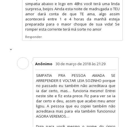
simpatia abaixo e logo em 48hs você terá uma linda
surpresa, beijos Ainda esta noite de madrugada o TEU
amor dará conta de que TE ama, algo assim
acontecerá entre 1 e 4 horas da manhã esteja
preparada para o maior choque de sua vida! Se
romper esta corrente terá má sorte no amor
Responder
Anônimo
30 de março de 2018 às 21:29
SIMPATIA PRA PESSOA AMADA SE
ARREPENDER E VOLTAR LEIA SOZINHO porque
no passado eu também não acreditava que
ia dar certo, mas… funciona mesmo! Entrei
neste site e fiz esta prece. Fiz para ver se ia
dar certo e deu, assim que acabei meu amor
ligou. A pessoa que eu copiei também não
acreditava mas para ela também funcionou!
AGORA VEREMOS…
Diga para você mesmo o nome do único