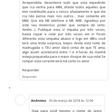
Arrependida, desenterre tudo que esta impedindo
que rca venha para MIM, afaste todos aqueles que
tem contribuído para o nosso afastamento e que ela
rca não pense mais nos outros… mas somente em
MIM. Que ela ME telefone e ME AME. Agradeço por
este seu misterioso poder que sempre dá certo.
Amém…). Publique esta s! impatia por três vezes,
basta copiar e colar por três vezes em in forum
diferente esta simpatia abaixo e logo em 48hs você
terá uma linda surpresa, beijos Ainda esta noite de
madrugada o TEU amor dará conta de que TE ama,
algo assim acontecerá entre 1 e 4 horas da manhã
esteja preparada para o maior choque de sua vida! Se
romper esta corrente terá má sorte no amor
Responder
Responder
Anônimo
30 de março de 2018 às 12:09
Diga para você mesmo o nome do único