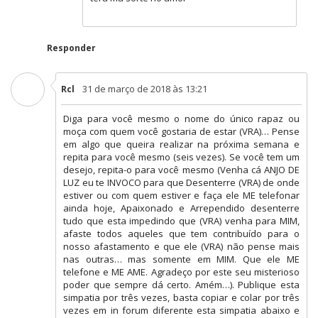
Responder
31 de março de 2018 às 13:21
Rcl
Diga para você mesmo o nome do único rapaz ou
moça com quem você gostaria de estar (VRA)… Pense
em algo que queira realizar na próxima semana e
repita para você mesmo (seis vezes). Se você tem um
desejo, repita-o para você mesmo (Venha cá ANJO DE
LUZ eu te INVOCO para que Desenterre (VRA) de onde
estiver ou com quem estiver e faça ele ME telefonar
ainda hoje, Apaixonado e Arrependido desenterre
tudo que esta impedindo que (VRA) venha para MIM,
afaste todos aqueles que tem contribuído para o
nosso afastamento e que ele (VRA) não pense mais
nas outras… mas somente em MIM. Que ele ME
telefone e ME AME. Agradeço por este seu misterioso
poder que sempre dá certo. Amém…). Publique esta
simpatia por três vezes, basta copiar e colar por três
vezes em in forum diferente esta simpatia abaixo e