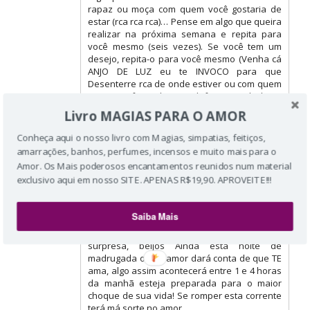
rapaz ou moça com quem você gostaria de
estar (rca rca rca)… Pense em algo que queira
realizar na próxima semana e repita para
você mesmo (seis vezes). Se você tem um
desejo, repita-o para você mesmo (Venha cá
ANJO DE LUZ eu te INVOCO para que
Desenterre rca de onde estiver ou com quem
estiver e faça ela ME telefonar ainda hoje,
Apaixonada e Arrependida, desenterre tudo
Livro MAGIAS PARA O AMOR
que esta impedindo que rca venha para MIM,
afaste todos aqueles que tem contribuído
Conheça aqui o nosso livro com Magias, simpatias, feitiços,
para o nosso afastamento e que ela rca não
amarrações, banhos, perfumes, incensos e muito mais para o
pense mais nos outros… mas somente em
Amor. Os Mais poderosos encantamentos reunidos num material
MIM. Que ela ME telefone e ME AME. Agradeço
exclusivo aqui em nosso SITE. APENAS R$19,90. APROVEITE!!!
por este seu misterioso poder que sempre dá
certo. Amém…). Publique esta s! impatia por
três vezes, basta copiar e colar por três
Saiba Mais
vezes em in forum diferente esta simpatia
abaixo e logo em 48hs você terá uma linda
surpresa, beijos Ainda esta noite de
madrugada o TEU amor dará conta de que TE
ama, algo assim acontecerá entre 1 e 4 horas
da manhã esteja preparada para o maior
choque de sua vida! Se romper esta corrente
terá má sorte no amor