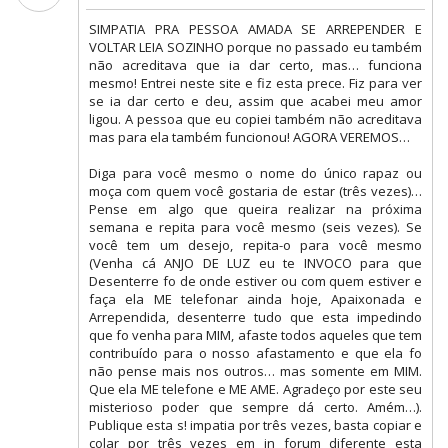
SIMPATIA PRA PESSOA AMADA SE ARREPENDER E
VOLTAR LEIA SOZINHO porque no passado eu também
não acreditava que ia dar certo, mas… funciona
mesmo! Entrei neste site e fiz esta prece. Fiz para ver
se ia dar certo e deu, assim que acabei meu amor
ligou. A pessoa que eu copiei também não acreditava
mas para ela também funcionou! AGORA VEREMOS…
Diga para você mesmo o nome do único rapaz ou
moça com quem você gostaria de estar (três vezes)…
Pense em algo que queira realizar na próxima
semana e repita para você mesmo (seis vezes). Se
você tem um desejo, repita-o para você mesmo
(Venha cá ANJO DE LUZ eu te INVOCO para que
Desenterre fo de onde estiver ou com quem estiver e
faça ela ME telefonar ainda hoje, Apaixonada e
Arrependida, desenterre tudo que esta impedindo
que fo venha para MIM, afaste todos aqueles que tem
contribuído para o nosso afastamento e que ela fo
não pense mais nos outros… mas somente em MIM.
Que ela ME telefone e ME AME. Agradeço por este seu
misterioso poder que sempre dá certo. Amém…).
Publique esta s! impatia por três vezes, basta copiar e
colar por três vezes em in forum diferente esta