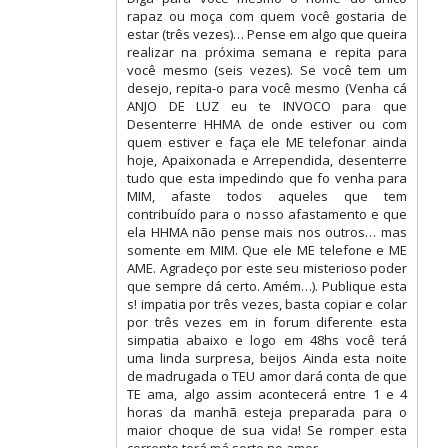
rapaz ou moça com quem você gostaria de
estar (três vezes)… Pense em algo que queira
realizar na próxima semana e repita para
você mesmo (seis vezes). Se você tem um
desejo, repita-o para você mesmo (Venha cá
ANJO DE LUZ eu te INVOCO para que
Desenterre HHMA de onde estiver ou com
quem estiver e faça ele ME telefonar ainda
hoje, Apaixonada e Arrependida, desenterre
tudo que esta impedindo que fo venha para
MIM, afaste todos aqueles que tem
contribuído para o nosso afastamento e que
ela HHMA não pense mais nos outros… mas
somente em MIM. Que ele ME telefone e ME
AME. Agradeço por este seu misterioso poder
que sempre dá certo. Amém…). Publique esta
s! impatia por três vezes, basta copiar e colar
por três vezes em in forum diferente esta
simpatia abaixo e logo em 48hs você terá
uma linda surpresa, beijos Ainda esta noite
de madrugada o TEU amor dará conta de que
TE ama, algo assim acontecerá entre 1 e 4
horas da manhã esteja preparada para o
maior choque de sua vida! Se romper esta