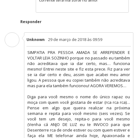
corrente terá má sorte no amor
Responder
29 de março de 2018 às 09:59
Unknown
SIMPATIA PRA PESSOA AMADA SE ARREPENDER E
VOLTAR LEIA SOZINHO porque no passado eu também
não acreditava que ia dar certo, mas… funciona
mesmo! Entrei neste site e fiz esta prece. Fiz para ver
se ia dar certo e deu, assim que acabei meu amor
ligou. A pessoa que eu copiei também não acreditava
mas para ela também funcionou! AGORA VEREMOS…
Diga para você mesmo o nome do único rapaz ou
moça com quem você gostaria de estar (rca rca rca)…
Pense em algo que queira realizar na próxima
semana e repita para você mesmo (seis vezes). Se
você tem um desejo, repita-o para você mesmo
(Venha cá ANJO DE LUZ eu te INVOCO para que
Desenterre rca de onde estiver ou com quem estiver e
faça ela ME telefonar ainda hoje, Apaixonada e