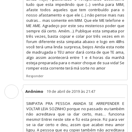
tudo que esta impedindo que (...) venha para MIM,
afaste todos aqueles que tem contribuído para o
nosso afastamento e que ele (...) não pense mais nas
outras… mas somente em MIM. Que ele ME telefone e
ME AME. Agradeço por este seu misterioso poder que
sempre dá certo. Amém…). Publique esta simpatia por
três vezes, basta copiar e colar por três vezes em in
forum diferente esta simpatia abaixo e logo em 48hs
você terá uma linda surpresa, beijos Ainda esta noite
de madrugada o TEU amor dará conta de que TE ama,
algo assim acontecerá entre 1 e 4 horas da manhã
esteja preparada para o maior choque de sua vida! Se
romper esta corrente terá má sorte no amor
Responder
Anônimo
19 de abril de 2019 às 21:47
SIMPATIA PRA PESSOA AMADA SE ARREPENDER E
VOLTAR LEIA SOZINHO porque no passado eu também
não acreditava que ia dar certo, mas… funciona
mesmo! Entrei neste site e fiz esta prece. Fiz para ver
se ia dar certo e deu, assim que acabei meu amor
ligou. A pessoa que eu copiei também não acreditava