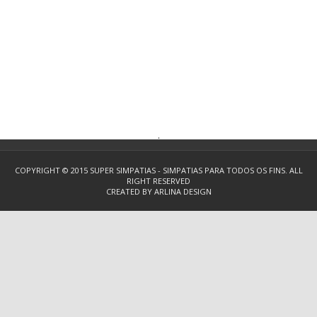
.
COPYRIGHT © 2015
SUPER SIMPATIAS - SIMPATIAS PARA TODOS OS FINS.
ALL
RIGHT RESERVED
CREATED BY
ARLINA DESIGN