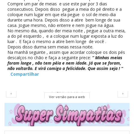
Compre um par de meias e use este par por 3 dias
consecutivos. Depois disso pegue a meia do pé direito e a
coloque num lugar em que ela pegue o sol de meio-dia
durante uma hora. Depois disso a atire bem longe de sua
casa. Jogue mesmo, não enterre e nem jogue na água.
No mesmo dia, quando der meia noite , pegue a outra meia,
a do pé esquerdo , e a coloque num lugar exposta a luz do
luar . E faça o mesmo a atire bem longe de você .
Depois disso durma sem meias nessa noite.
Na manhã seguinte , assim que acordar coloque os dois pés
descalços no chão e faça a seguinte prece:
“ Minhas meias
foram longe , não tem pêia e nem idade. Já que se foram,
não voltarão. E virá comigo a felicidade. Que assim seja ! “
Compartilhar
‹
Página inicial
›
Ver versão para a web