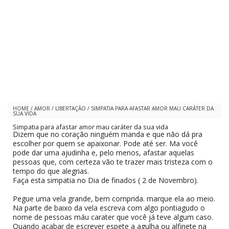
HOME
/
AMOR
/
LIBERTAÇÃO
/
SIMPATIA PARA AFASTAR AMOR MAU CARÁTER DA
SUA VIDA
Simpatia para afastar amor mau caráter da sua vida
Dizem que no coração ninguém manda e que não dá pra
escolher por quem se apaixonar. Pode até ser. Ma você
pode dar uma ajudinha e, pelo menos, afastar aquelas
pessoas que, com certeza vão te trazer mais tristeza com o
tempo do que alegrias.
Faça esta simpatia no Dia de finados ( 2 de Novembro).
Pegue uma vela grande, bem comprida. marque ela ao meio.
Na parte de baixo da vela escreva com algo pontiagudo o
nome de pessoas máu carater que você já teve algum caso.
Quando acabar de escrever espete a agulha ou alfinete na