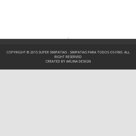
.
COPYRIGHT © 2015
SUPER SIMPATIAS - SIMPATIAS PARA TODOS OS FINS.
ALL
RIGHT RESERVED
CREATED BY
ARLINA DESIGN