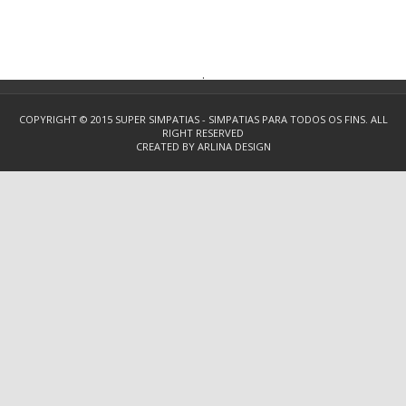
.
COPYRIGHT © 2015
SUPER SIMPATIAS - SIMPATIAS PARA TODOS OS FINS.
ALL
RIGHT RESERVED
CREATED BY
ARLINA DESIGN