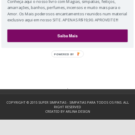
Conheça aqui o nosso livro com Magias, simpatias, feitiços,
amarrações, banhos, perfumes, incensos e muito mais para o
Amor. Os Mais poderosos encantamentos reunidos num material
exclusivo aqui em nosso SITE. APENAS R$19,90. APROVEITE!!!
Saiba Mais
POWERED BY
.
COPYRIGHT © 2015
SUPER SIMPATIAS - SIMPATIAS PARA TODOS OS FINS.
ALL
RIGHT RESERVED
CREATED BY
ARLINA DESIGN