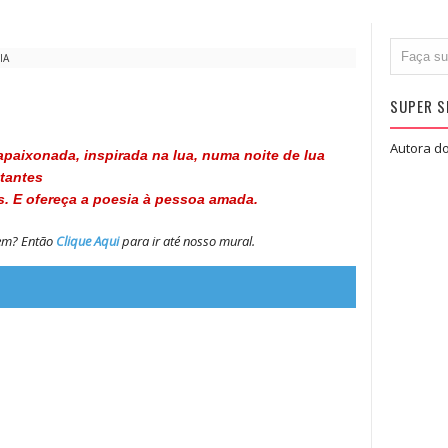
IA
SUPER S
Autora do
paixonada, inspirada na lua, numa noite de lua
stantes
as. E ofereça a poesia à pessoa amada.
gem? Então
Clique Aqui
para ir até nosso mural.