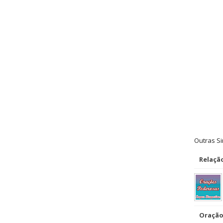
Outras S
Relaçã
Oração