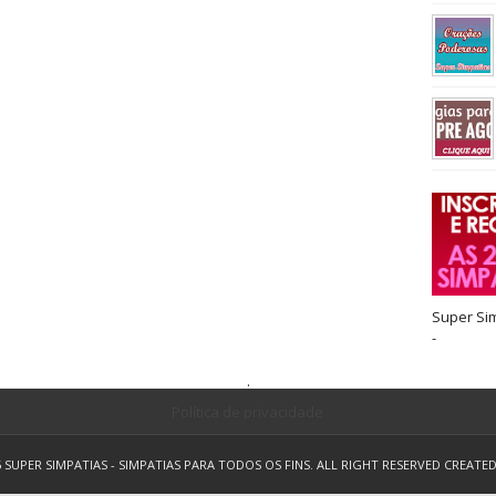
Super Si
-
.
Política de privacidade
5
SUPER SIMPATIAS - SIMPATIAS PARA TODOS OS FINS.
ALL RIGHT RESERVED
CREATE