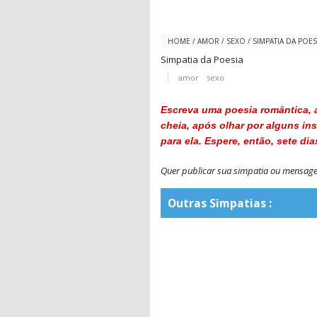
HOME
/
AMOR
/
SEXO
/
SIMPATIA DA POES
Simpatia da Poesia
amor
sexo
Escreva uma poesia romântica, a
cheia, após olhar por alguns in
para ela. Espere, então, sete di
Quer publicar sua simpatia ou mensa
Outras Simpatias :