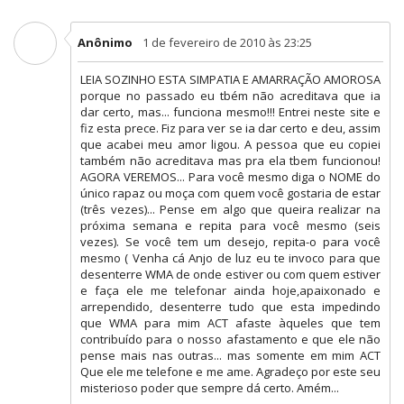
Anônimo
1 de fevereiro de 2010 às 23:25
LEIA SOZINHO ESTA SIMPATIA E AMARRAÇÃO AMOROSA
porque no passado eu tbém não acreditava que ia
dar certo, mas... funciona mesmo!!! Entrei neste site e
fiz esta prece. Fiz para ver se ia dar certo e deu, assim
que acabei meu amor ligou. A pessoa que eu copiei
também não acreditava mas pra ela tbem funcionou!
AGORA VEREMOS... Para você mesmo diga o NOME do
único rapaz ou moça com quem você gostaria de estar
(três vezes)... Pense em algo que queira realizar na
próxima semana e repita para você mesmo (seis
vezes). Se você tem um desejo, repita-o para você
mesmo ( Venha cá Anjo de luz eu te invoco para que
desenterre WMA de onde estiver ou com quem estiver
e faça ele me telefonar ainda hoje,apaixonado e
arrependido, desenterre tudo que esta impedindo
que WMA para mim ACT afaste àqueles que tem
contribuído para o nosso afastamento e que ele não
pense mais nas outras... mas somente em mim ACT
Que ele me telefone e me ame. Agradeço por este seu
misterioso poder que sempre dá certo. Amém...