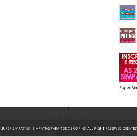
Super Si
-
.
Política de privacidade
5
SUPER SIMPATIAS - SIMPATIAS PARA TODOS OS FINS.
ALL RIGHT RESERVED
CREATE