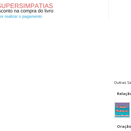
Outras S
Relaçã
Oração