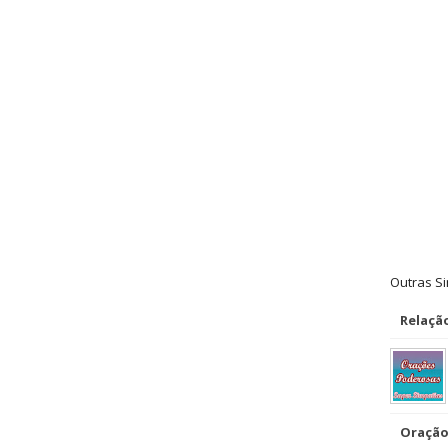
Outras S
Relaçã
Oração