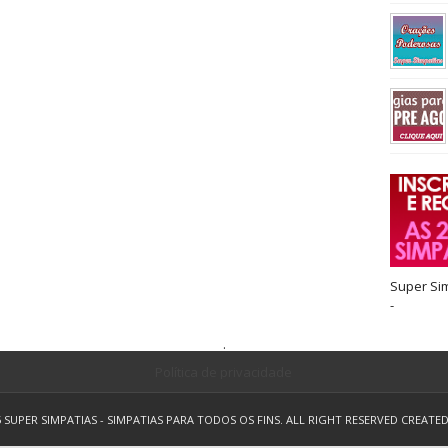
Super Si
-
.
Política de privacidade
5
SUPER SIMPATIAS - SIMPATIAS PARA TODOS OS FINS.
ALL RIGHT RESERVED
CREATE