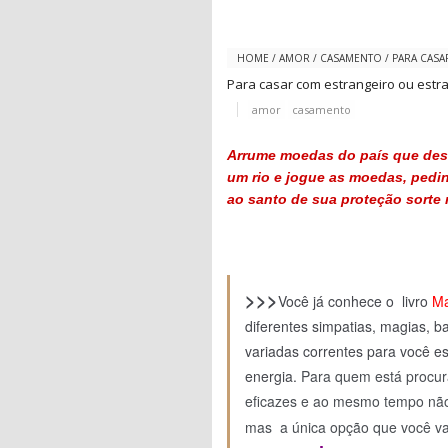
HOME
/
AMOR
/
CASAMENTO
/
PARA CASA
Para casar com estrangeiro ou estr
amor
casamento
Arrume moedas do país que des
um rio e jogue as moedas, pedi
ao santo de sua proteção sorte 
>>>
Você já conhece o livro
Ma
diferentes simpatias, magias, b
variadas correntes para você e
energia.
Para quem está procu
eficazes e ao mesmo tempo não 
mas a única opção que você va